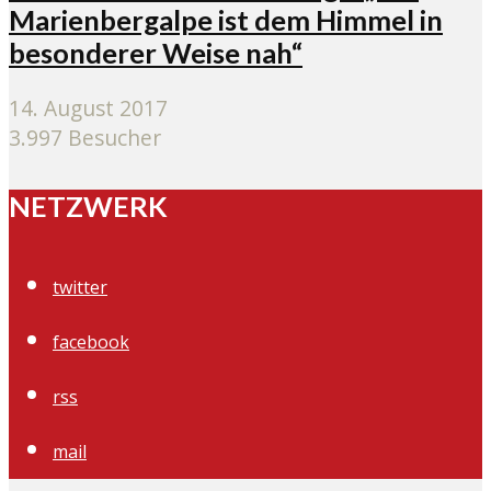
Marienbergalpe ist dem Himmel in
besonderer Weise nah“
14. August 2017
3.997 Besucher
NETZWERK
twitter
facebook
rss
mail