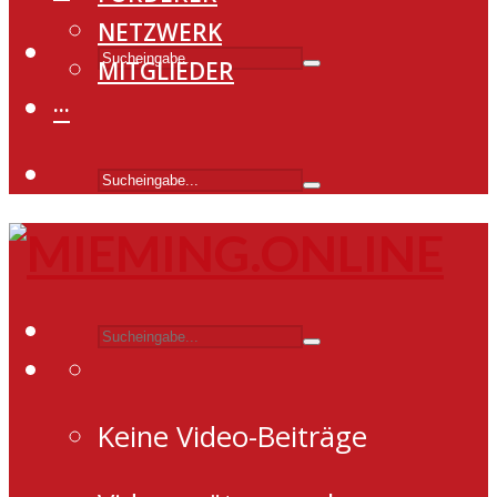
NETZWERK
MITGLIEDER
···
Keine Video-Beiträge