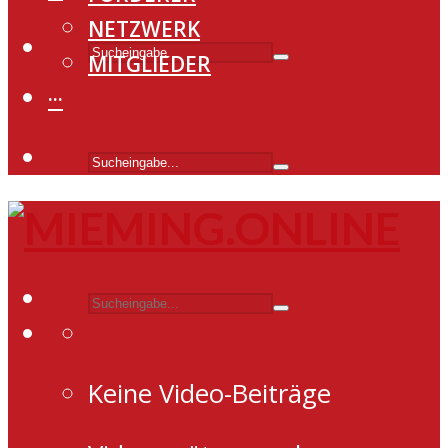
NETZWERK
MITGLIEDER
···
Keine Video-Beiträge