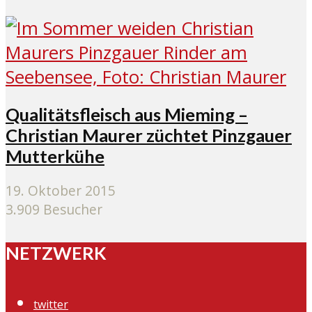
Qualitätsfleisch aus Mieming –
Christian Maurer züchtet Pinzgauer
Mutterkühe
19. Oktober 2015
3.909 Besucher
NETZWERK
twitter