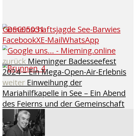
Gemeinschaftsjagde See-Barwies
Facebook
X
E-Mail
WhatsApp
zurück
Mieminger Badesseefest
2024 – Ein Mega-Open-Air-Erlebnis
weiter
Einweihung der
Mariahilfkapelle in See – Ein Abend
des Feierns und der Gemeinschaft