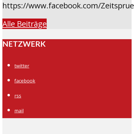
https://www.facebook.com/Zeitspru
Alle Beiträge
NETZWERK
twitter
facebook
rss
mail