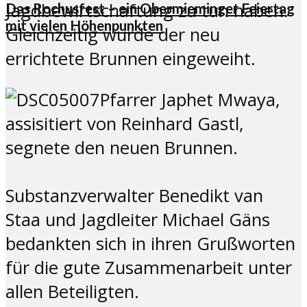
Jagdbewirtschaftung zu tun haben.
Das Rochusfest – ein Obermieminger Feiertag
mit vielen Höhenpunkten
Gleichzeitig wurde der neu
errichtete Brunnen eingeweiht.
Pfarrer Japhet Mwaya,
assisitiert von Reinhard Gastl,
segnete den neuen Brunnen.
Substanzverwalter Benedikt van
Staa und Jagdleiter Michael Gäns
bedankten sich in ihren Grußworten
für die gute Zusammenarbeit unter
allen Beteiligten.