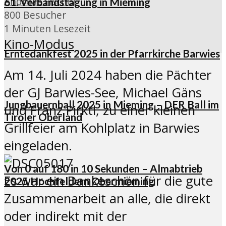
Andreas Fischer
61. Verbandstagung in Mieming
800 Besucher
1 Minuten Lesezeit
Kino-Modus
Erntedankfest 2025 in der Pfarrkirche Barwies
Am 14. Juli 2024 haben die Pächter
der GJ Barwies-See, Michael Gäns
Jungbauernball 2025 in Mieming – DER Ball im
und Franz Pirktl, zu einer kleinen
Tiroler Oberland
Grillfeier am Kohlplatz in Barwies
eingeladen.
Von 0 auf 180 in 10 Sekunden – Almabtrieb
Es war ein Dankeschön für die gute
2025 Hochfeldern Obermieming
Zusammenarbeit an alle, die direkt
oder indirekt mit der