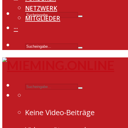
NETZWERK
MITGLIEDER
···
Keine Video-Beiträge