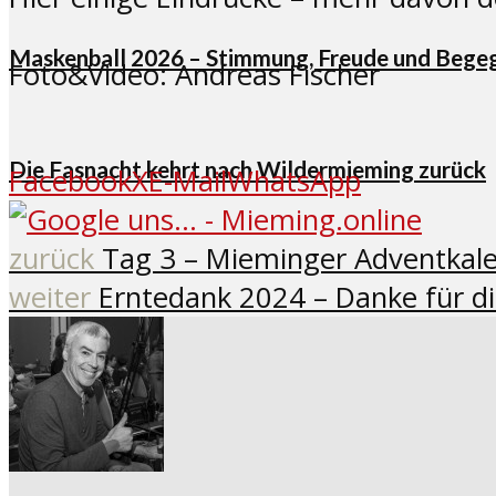
Maskenball 2026 – Stimmung, Freude und Beg
Foto&Video: Andreas Fischer
Die Fasnacht kehrt nach Wildermieming zurück
Facebook
X
E-Mail
WhatsApp
zurück
Tag 3 – Mieminger Adventkal
weiter
Erntedank 2024 – Danke für di