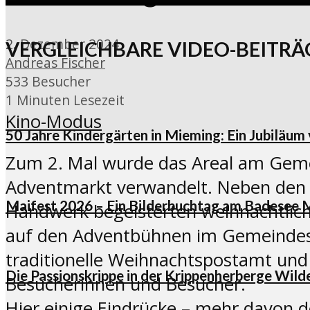
2. Dezember 2024
VERGLEICHBARE VIDEO-BEITRÄ
Andreas Fischer
533 Besucher
1 Minuten Lesezeit
Kino-Modus
50 Jahre Kindergärten in Mieming: Ein Jubiläum
Zum 2. Mal wurde das Areal am Geme
Adventmarkt verwandelt. Neben den S
Maifest 2026 – Ein Bilderbuchtag am Badesee 
Handwerk begeisterten weihnachtlich
auf den Adventbühnen im Gemeindesaa
traditionelle Weihnachtspostamt und 
Die Passionskrippe in der Krippenherberge Wil
Besucherinnen und Besucher.
Hier einige Eindrücke – mehr davon 