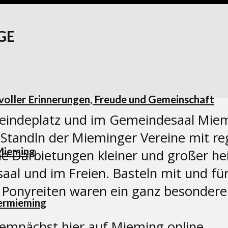
GE
 voller Erinnerungen, Freude und Gemeinschaft
indeplatz und im Gemeindesaal Miem
tandln der Mieminger Vereine mit re
Mieming
e Darbietungen kleiner und großer he
l und im Freien. Basteln mit und für 
Ponyreiten waren ein ganz besondere 
dermieming
demnächst hier auf Mieming.online.