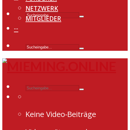
NETZWERK
MITGLIEDER
···
Keine Video-Beiträge