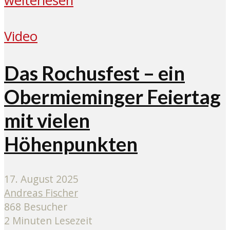
weiterlesen
Video
Das Rochusfest – ein
Obermieminger Feiertag
mit vielen
Höhenpunkten
17. August 2025
Andreas Fischer
868 Besucher
2 Minuten Lesezeit