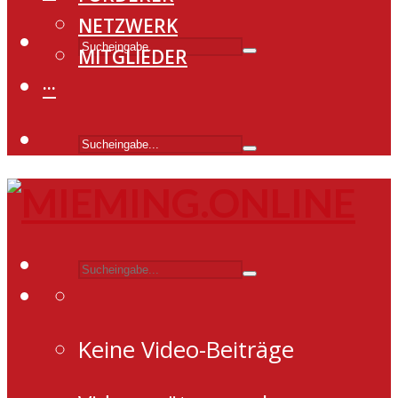
NETZWERK
MITGLIEDER
···
Keine Video-Beiträge