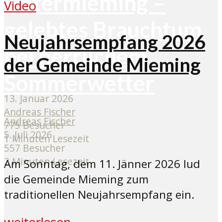
Untermieming –
Video
gelebtes Brauchtum
Neujahrsempfang 2026
bei herrlichem
der Gemeinde Mieming
Sommerwetter
13. Januar 2026
Andreas Fischer
Andreas Fischer
775 Besucher
5. Juli 2026
1 Minuten Lesezeit
557 Besucher
2 Minuten Lesezeit
Am Sonntag, dem 11. Jänner 2026 lud
die Gemeinde Mieming zum
traditionellen Neujahrsempfang ein.