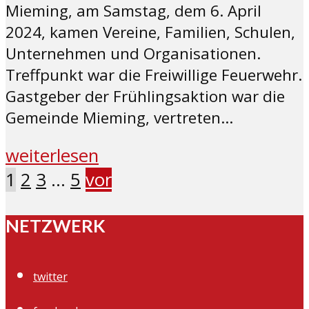
Mieming, am Samstag, dem 6. April
2024, kamen Vereine, Familien, Schulen,
Unternehmen und Organisationen.
Treffpunkt war die Freiwillige Feuerwehr.
Gastgeber der Frühlingsaktion war die
Gemeinde Mieming, vertreten...
weiterlesen
1
2
3
…
5
vor
NETZWERK
twitter