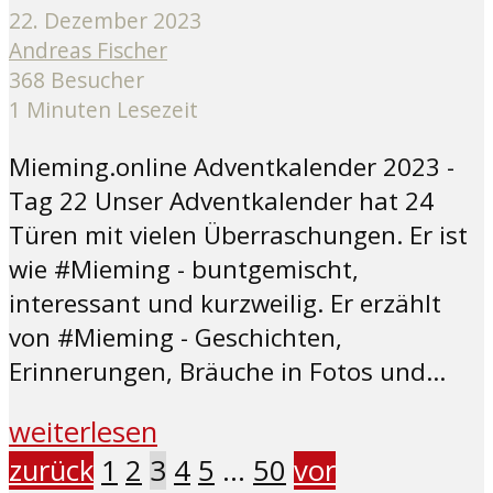
22. Dezember 2023
Andreas Fischer
368 Besucher
1 Minuten Lesezeit
Mieming.online Adventkalender 2023 -
Tag 22 Unser Adventkalender hat 24
Türen mit vielen Überraschungen. Er ist
wie #Mieming - buntgemischt,
interessant und kurzweilig. Er erzählt
von #Mieming - Geschichten,
Erinnerungen, Bräuche in Fotos und...
weiterlesen
zurück
1
2
3
4
5
…
50
vor