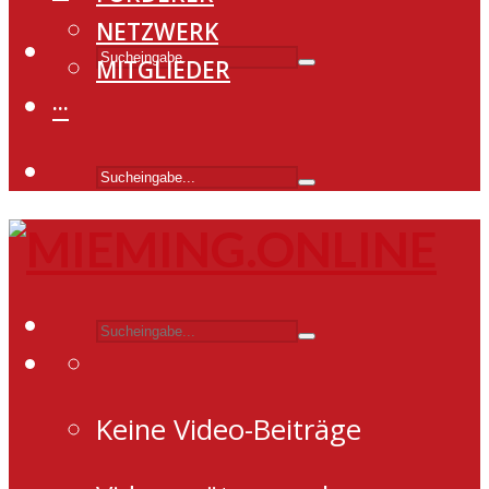
NETZWERK
MITGLIEDER
···
Keine Video-Beiträge