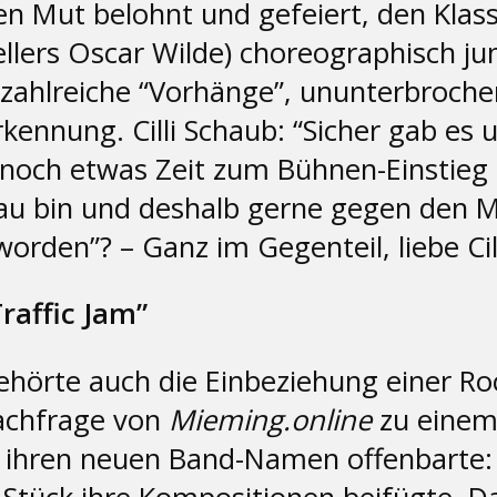
ren Mut belohnt und gefeiert, den Kla
tellers Oscar Wilde) choreographisch j
 zahlreiche “Vorhänge”, ununterbroche
kennung. Cilli Schaub: “Sicher gab es
 noch etwas Zeit zum Bühnen-Einstieg
rau bin und deshalb gerne gegen den 
den”? – Ganz im Gegenteil, liebe Cill
raffic Jam”
hörte auch die Einbeziehung einer Ro
Nachfrage von
Mieming.online
zu einem
ihren neuen Band-Namen offenbarte: “T