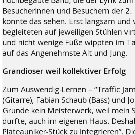
hochbegabte Band, die der Lyrik zum
Besucherinnen und Besuchern der 2. L
konnte das sehen. Erst langsam und 
begleiteten auf jeweiligen Stühlen vir
und nicht wenige Füße wippten im T
auf das Angenehmste Alt und Jung.
Grandioser weil kollektiver Erfolg
Zum Auswendig-Lernen – “Traffic Jam
(Gitarre), Fabian Schaub (Bass) und 
Grunde kein Meisterwerk, weil mein S
durfte, auch im eigenen Haus. Deshal
Plateauniker-Stück zu integrieren”. 