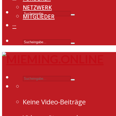
NETZWERK
MITGLIEDER
···
Keine Video-Beiträge