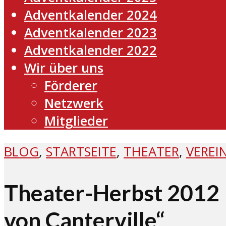
Adventkalender 2024
Adventkalender 2023
Adventkalender 2022
Wir über uns
Förderer
Netzwerk
Mitglieder
BLOG
,
STARTSEITE
,
THEATER
,
VEREI
Theater-Herbst 2012 –
von Canterville“