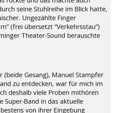
Das rockte und das machte auch
rch seine Stuhlreihe im Blick hatte,
ischer. Ungezählte Finger
am” (frei übersetzt “Verkehrsstau”)
eminger Theater-Sound berauschte
er (beide Gesang), Manuel Stampfer
Band zu entdecken, war für mich im
ich deshalb viele Proben mithören
e Super-Band in das aktuelle
t bestens von ihrer Eingebung