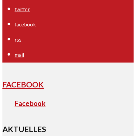
twitter
facebook
rss
mail
FACEBOOK
Facebook
AKTUELLES