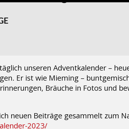
GE
täglich unseren Adventkalender – heu
en. Er ist wie Mieming – buntgemischt
rinnerungen, Bräuche in Fotos und bewe
äglich neuen Beiträge gesammelt zum 
alender-2023/