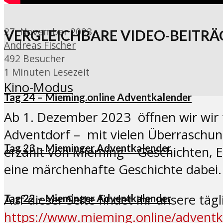
27. November 2023
VERGLEICHBARE VIDEO-BEITRÄ
Andreas Fischer
492 Besucher
1 Minuten Lesezeit
Kino-Modus
Tag 24 – Mieming.online Adventkalender
Ab 1. Dezember 2023 öffnen wir wir 
Adventdorf – mit vielen Überraschung
Tag 23 – Mieminger Adventkalender
erzählt von Mieming – Geschichten, E
eine märchenhafte Geschichte dabei.
Auf dieser Seite findet Ihr unsere t
Tag 22 – Mieminger Adventkalender
https://www.mieming.online/adventk