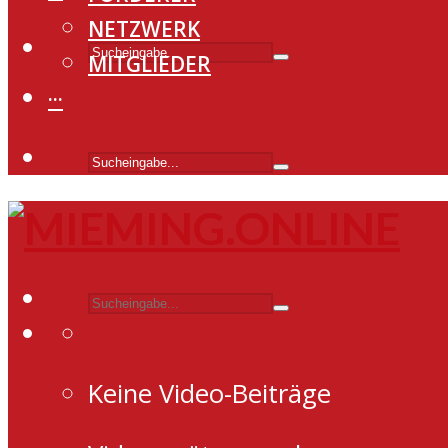
NETZWERK
MITGLIEDER
···
Keine Video-Beiträge