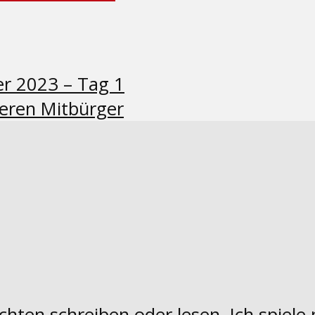
r 2023 – Tag 1
teren Mitbürger
chten schreiben oder lesen. Ich spiele 