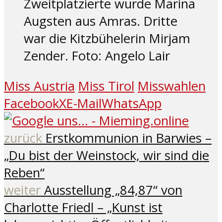
Zweitplatzierte wurde Marina
Augsten aus Amras. Dritte
war die Kitzbühelerin Mirjam
Zender. Foto: Angelo Lair
Miss Austria
Miss Tirol
Misswahlen
Facebook
X
E-Mail
WhatsApp
zurück
Erstkommunion in Barwies –
„Du bist der Weinstock, wir sind die
Reben“
weiter
Ausstellung „84,87“ von
Charlotte Friedl – „Kunst ist