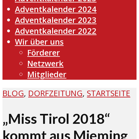
Adventkalender 2024
Adventkalender 2023
Adventkalender 2022
Wir über uns
Förderer
Netzwerk
Mitglieder
BLOG
,
DORFZEITUNG
,
STARTSEITE
„Miss Tirol 2018“
kommt aus Mieming