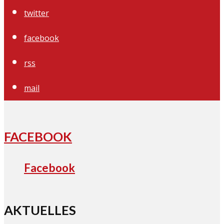
twitter
facebook
rss
mail
FACEBOOK
Facebook
AKTUELLES