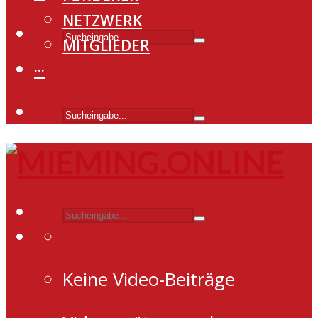
NETZWERK
MITGLIEDER
···
Keine Video-Beiträge