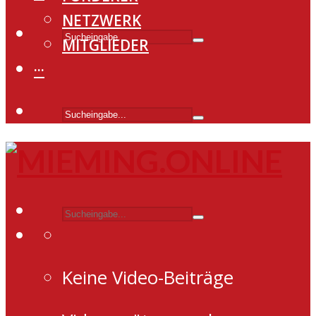
NETZWERK
MITGLIEDER
···
Keine Video-Beiträge