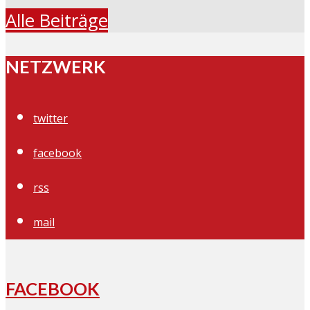
Alle Beiträge
NETZWERK
twitter
facebook
rss
mail
FACEBOOK