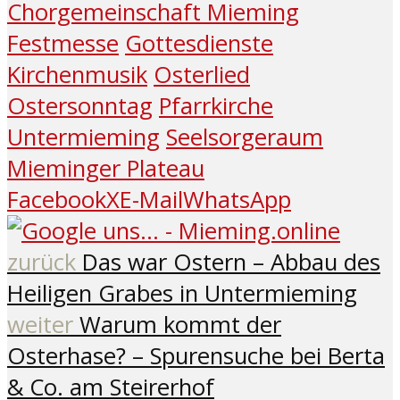
Chorgemeinschaft Mieming
Festmesse
Gottesdienste
Kirchenmusik
Osterlied
Ostersonntag
Pfarrkirche
Untermieming
Seelsorgeraum
Mieminger Plateau
Facebook
X
E-Mail
WhatsApp
zurück
Das war Ostern – Abbau des
Heiligen Grabes in Untermieming
weiter
Warum kommt der
Osterhase? – Spurensuche bei Berta
& Co. am Steirerhof