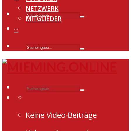
NETZWERK
MITGLIEDER
···
Keine Video-Beiträge