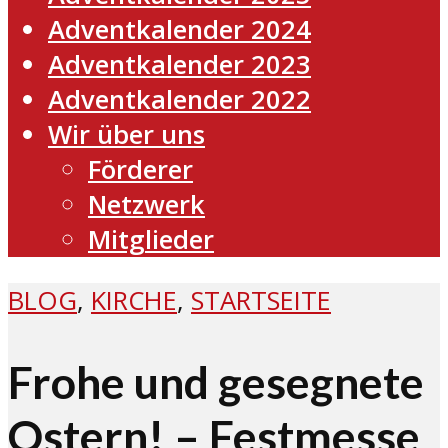
Adventkalender 2024
Adventkalender 2023
Adventkalender 2022
Wir über uns
Förderer
Netzwerk
Mitglieder
BLOG
,
KIRCHE
,
STARTSEITE
Frohe und gesegnete
Ostern! – Festmesse