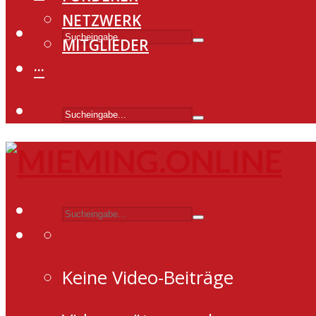
NETZWERK
MITGLIEDER
···
Keine Video-Beiträge