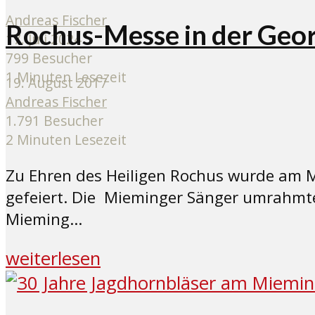
Andreas Fischer
Rochus-Messe in der Geor
17. Juli 2024
799 Besucher
1 Minuten Lesezeit
19. August 2017
Andreas Fischer
1.791 Besucher
2 Minuten Lesezeit
Zu Ehren des Heiligen Rochus wurde am M
gefeiert. Die Mieminger Sänger umrahmte
Mieming...
weiterlesen