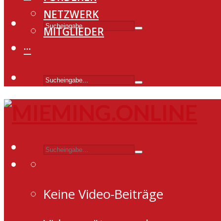
NETZWERK
MITGLIEDER
···
Keine Video-Beiträge