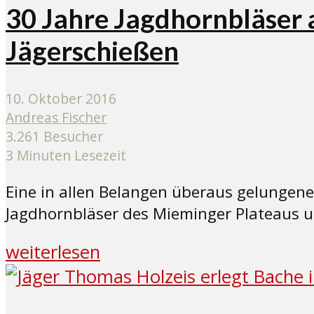
30 Jahre Jagdhornbläser 
Jägerschießen
10. Oktober 2016
Andreas Fischer
3.261 Besucher
3 Minuten Lesezeit
Eine in allen Belangen überaus gelungene 
Jagdhornbläser des Mieminger Plateaus u
weiterlesen