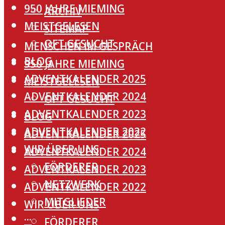
950 JAHRE MIEMING
ARCHIV
MEISTGELESEN
SITEMAP
OFT GESUCHT
MENSCHEN IM GESPRÄCH
BLOG
950 JAHRE MIEMING
ADVENTKALENDER 2025
MEISTGELESEN
ADVENTKALENDER 2024
OFT GESUCHT
ADVENTKALENDER 2023
BLOG
ADVENTKALENDER 2022
ADVENTKALENDER 2025
WIR ÜBER UNS
ADVENTKALENDER 2024
FÖRDERER
ADVENTKALENDER 2023
NETZWERK
ADVENTKALENDER 2022
MITGLIEDER
WIR ÜBER UNS
···
FÖRDERER