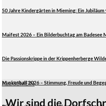
50 Jahre Kindergärten in Mieming: Ein Jubiläum
Maifest 2026 – Ein Bilderbuchtag am Badesee 
Die Passionskrippe in der Krippenherberge Wil
ALLGEMEIN
Maskenball 2026 – Stimmung, Freude und Beg
„Wir sind die Dorfsch