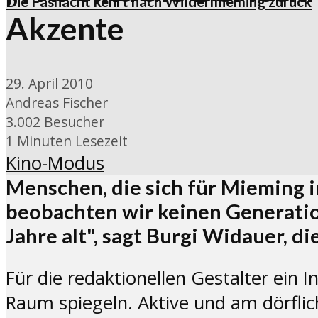
Die Fasnacht kehrt nach Wildermieming zurück
Akzente
29. April 2010
Andreas Fischer
3.002 Besucher
1 Minuten Lesezeit
Kino-Modus
Menschen, die sich für Mieming i
beobachten wir keinen Generati
Jahre alt", sagt Burgi Widauer, 
Für die redaktionellen Gestalter ein I
Raum spiegeln. Aktive und am dörfl