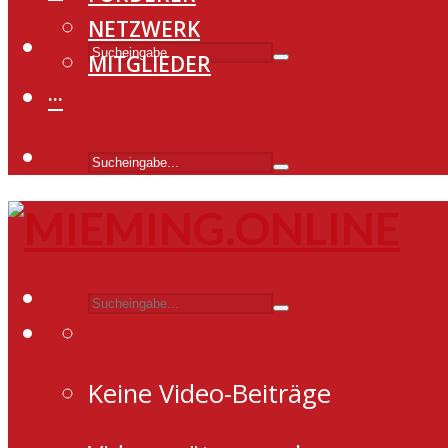
NETZWERK
MITGLIEDER
···
Keine Video-Beiträge