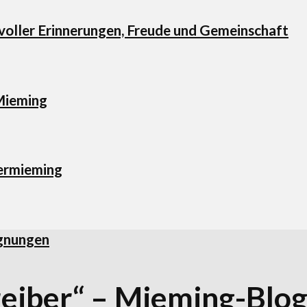
 voller Erinnerungen, Freude und Gemeinschaft
Mieming
dermieming
egnungen
reiber“ – Mieming-Blog