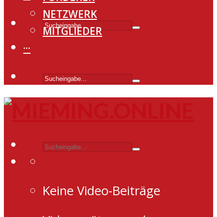
NETZWERK
MITGLIEDER
···
Keine Video-Beiträge