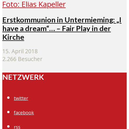
Erstkommunion in Untermieming: „I
have a dream“… – Fair Play in der
Kirche
15. April 2018
2.266 Besucher
NETZWERK
twitter
facebook
rss