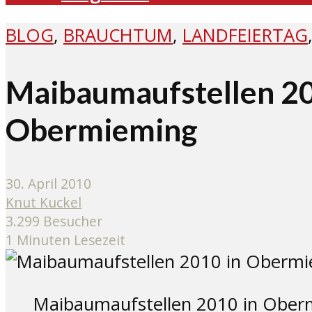
BLOG
,
BRAUCHTUM
,
LANDFEIERTAG
Maibaumaufstellen 20
Obermieming
30. April 2010
Knut Kuckel
3.299 Besucher
1 Minuten Lesezeit
Maibaumaufstellen 2010 in Oberm