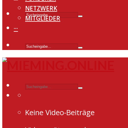
NETZWERK
MITGLIEDER
···
Keine Video-Beiträge