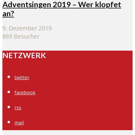
Adventsingen 2019 – Wer klopfet
an?
9. Dezember 2019
869 Besucher
NETZWERK
twitter
facebook
rss
mail