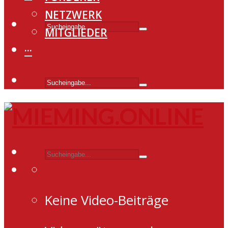
NETZWERK
MITGLIEDER
···
Keine Video-Beiträge