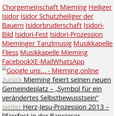
Chorgemeinschaft Mieming
Heiliger
Isidor
Isidor Schutzheiliger der
Bauern
Isidorbruderschaft
Isidori-
Bild
Isidori-Fest
Isidori-Prozession
Mieminger Tanzlmusig
Musikkapelle
Fliess
Musikkapelle Mieming
Facebook
X
E-Mail
WhatsApp
zurück
Mieming feiert seinen neuen
Gemeindeplatz – „Symbol für ein
verändertes Selbstbewusstsein“
weiter
Herz-Jesu-Prozession 2013 –
Pfarrfest in der Barwieser