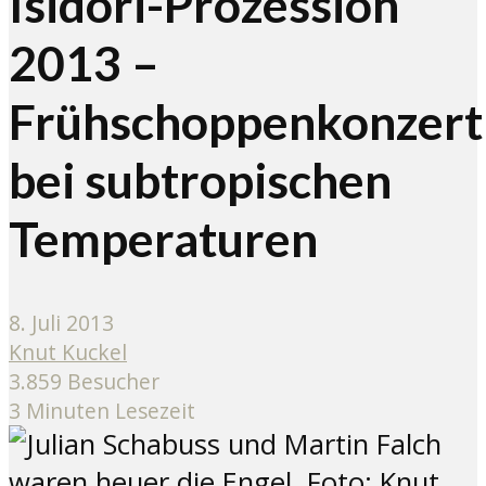
Isidori-Prozession
2013 –
Frühschoppenkonzert
bei subtropischen
Temperaturen
8. Juli 2013
Knut Kuckel
3.859 Besucher
3 Minuten Lesezeit