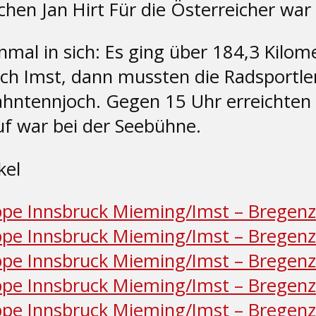
n Jan Hirt Für die Österreicher war 
nmal in sich: Es ging über 184,3 Kilo
h Imst, dann mussten die Radsportler
ntennjoch. Gegen 15 Uhr erreichten di
uf war bei der Seebühne.
kel