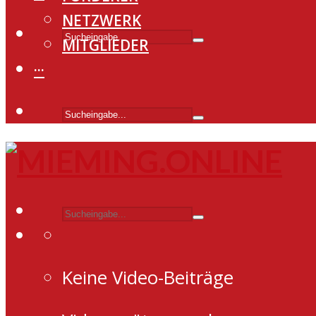
NETZWERK
MITGLIEDER
···
Keine Video-Beiträge