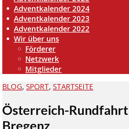
Adventkalender 2024
Adventkalender 2023
Adventkalender 2022
Wir über uns
Förderer
Netzwerk
Mitglieder
BLOG
,
SPORT
,
STARTSEITE
Österreich-Rundfahrt
Bregenz