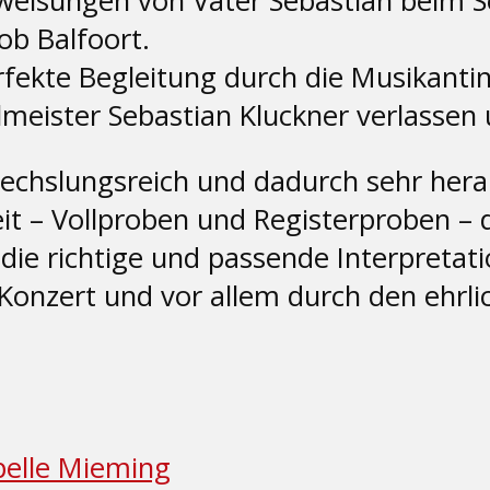
weisungen von Vater Sebastian beim S
b Balfoort.
perfekte Begleitung durch die Musikan
eister Sebastian Kluckner verlassen un
chslungsreich und dadurch sehr hera
t – Vollproben und Registerproben – de
 die richtige und passende Interpretat
onzert und vor allem durch den ehrlic