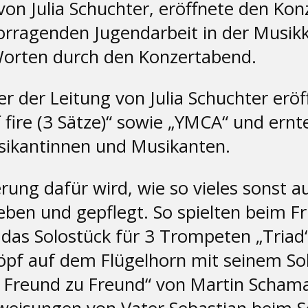
 von Julia Schuchter, eröffnete den K
vorragenden Jugendarbeit in der Musik
Worten durch den Konzertabend.
r der Leitung von Julia Schuchter erö
 fire (3 Sätze)“ sowie „YMCA“ und ernte
sikantinnen und Musikanten.
ng dafür wird, wie so vieles sonst auc
ben und gepflegt. So spielten beim F
das Solostück für 3 Trompeten „Triad“
höpf auf dem Flügelhorn mit seinem 
Von Freund zu Freund“ von Martin Scham