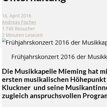
16. April 2016
Andreas Fischer
1.745 Besucher
2 Minuten Lesezeit
Frühjahrskonzert 2016 der Musikka
Die Musikkapelle Mieming hat mit
ersten musikalischen Höhepunkt f
Kluckner und seine Musikantinn
zugleich anspruchsvollen Progra