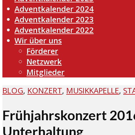
Adventkalender 2024
Adventkalender 2023
Adventkalender 2022
Wir über uns
Förderer
Netzwerk
Mitglieder
BLOG
,
KONZERT
,
MUSIKKAPELLE
,
ST
Frühjahrskonzert 2016
Unterhaltung