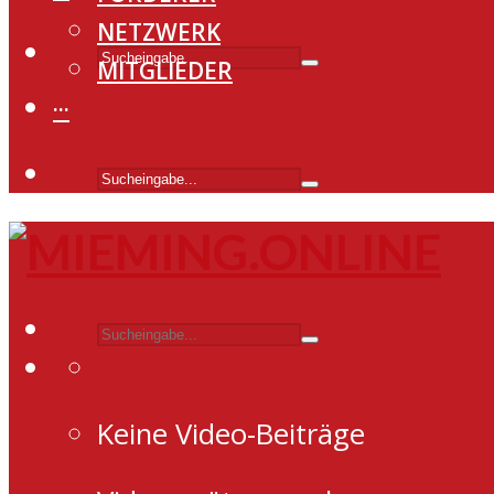
NETZWERK
MITGLIEDER
···
Keine Video-Beiträge