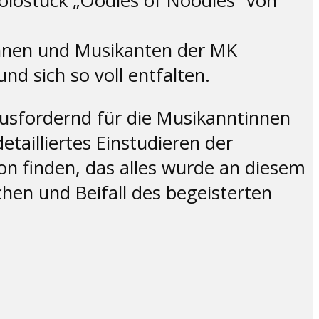
olostück „Oodles of Noodles“ von
tinnen und Musikanten der MK
d sich so voll entfalten.
usfordernd für die Musikanntinnen
tailliertes Einstudieren der
ion finden, das alles wurde an diesem
hen und Beifall des begeisterten