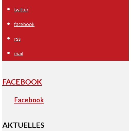
twitter
facebook
rss
mail
FACEBOOK
Facebook
AKTUELLES