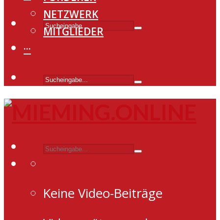
NETZWERK
MITGLIEDER
···
Keine Video-Beiträge