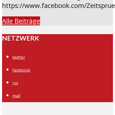
https://www.facebook.com/Zeitspru
Alle Beiträge
NETZWERK
twitter
facebook
rss
mail