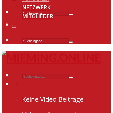
NETZWERK
MITGLIEDER
···
Keine Video-Beiträge