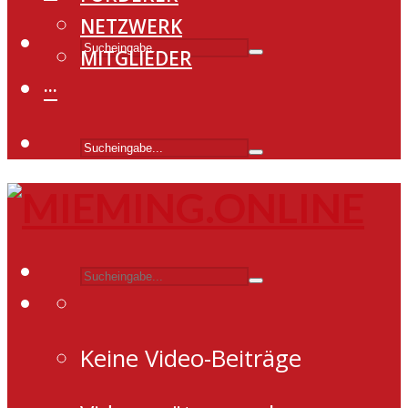
NETZWERK
MITGLIEDER
···
Keine Video-Beiträge