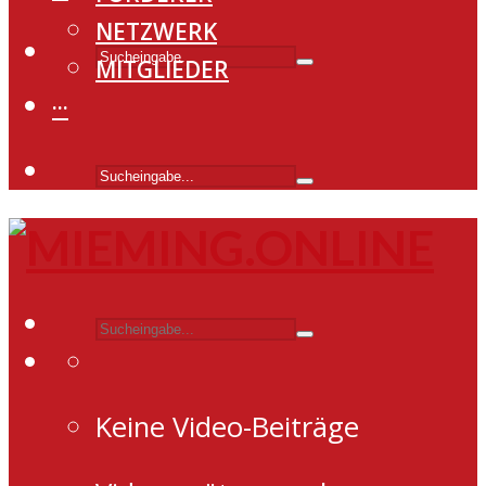
NETZWERK
MITGLIEDER
···
Keine Video-Beiträge