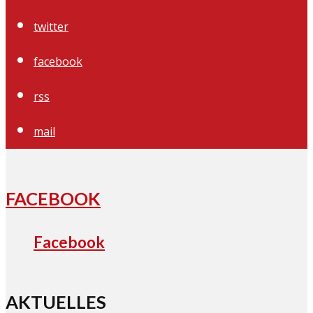
twitter
facebook
rss
mail
FACEBOOK
Facebook
AKTUELLES