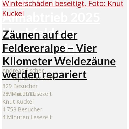
Sekunden –
Almabtrieb 2025
Hochfeldern
Zäunen auf der
Obermieming
Feldereralpe – Vier
Kilometer Weidezäune
Andreas Fischer
werden repariert
14. September 2025
829 Besucher
28. Mai 2011
2 Minuten Lesezeit
Knut Kuckel
4.753 Besucher
4 Minuten Lesezeit