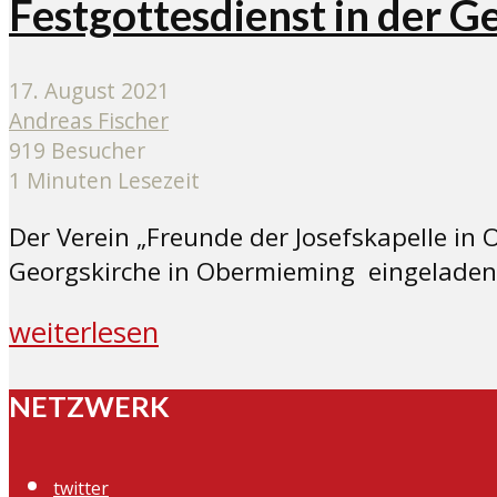
Festgottesdienst in der G
17. August 2021
Andreas Fischer
919 Besucher
1 Minuten Lesezeit
Der Verein „Freunde der Josefskapelle i
Georgskirche in Obermieming eingeladen
weiterlesen
NETZWERK
twitter