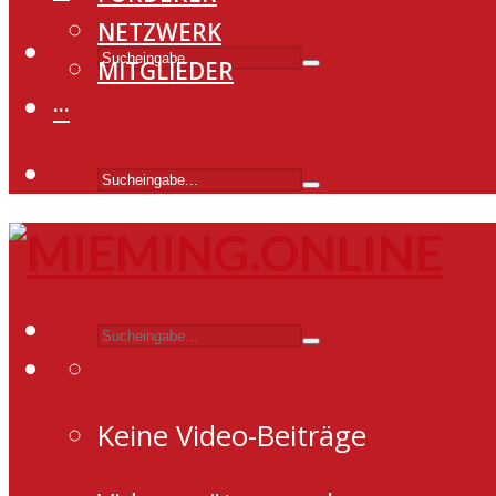
NETZWERK
MITGLIEDER
···
Keine Video-Beiträge