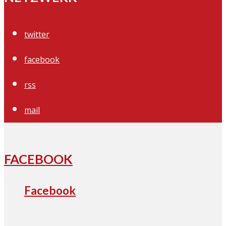
twitter
facebook
rss
mail
FACEBOOK
Facebook