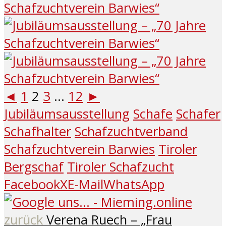
◄
1
2
3
...
12
►
Jubiläumsausstellung
Schafe
Schafer
Schafhalter
Schafzuchtverband
Schafzuchtverein Barwies
Tiroler
Bergschaf
Tiroler Schafzucht
Facebook
X
E-Mail
WhatsApp
zurück
Verena Ruech – „Frau