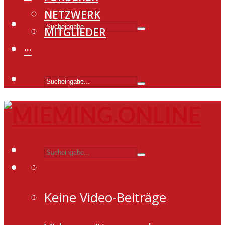
NETZWERK
MITGLIEDER
···
Keine Video-Beiträge