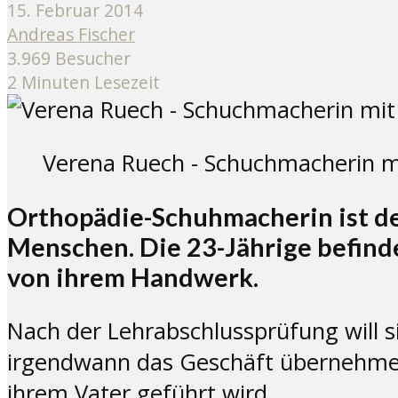
15. Februar 2014
Andreas Fischer
3.969 Besucher
2 Minuten Lesezeit
Verena Ruech - Schuchmacherin mi
Orthopädie-Schuhmacherin ist de
Menschen. Die 23-Jährige befinde
von ihrem Handwerk.
Nach der Lehrabschlussprüfung will s
irgendwann das Geschäft übernehmen,
ihrem Vater geführt wird.