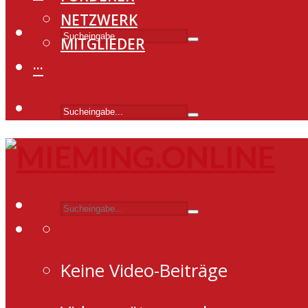
NETZWERK
MITGLIEDER
···
Keine Video-Beiträge