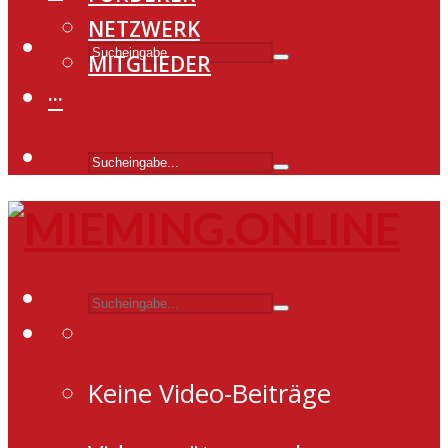
NETZWERK
MITGLIEDER
···
Keine Video-Beiträge