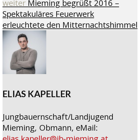
weiter
Mieming begrüßt 2016 –
Spektakuläres Feuerwerk
erleuchtete den Mitternachtshimmel
ELIAS KAPELLER
Jungbauernschaft/Landjugend
Mieming, Obmann, eMail:
elias.kapeller@jb-mieming.at