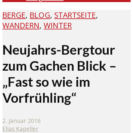
BERGE
,
BLOG
,
STARTSEITE
,
WANDERN
,
WINTER
Neujahrs-Bergtour
zum Gachen Blick –
„Fast so wie im
Vorfrühling“
2. Januar 2016
Elias Kapeller