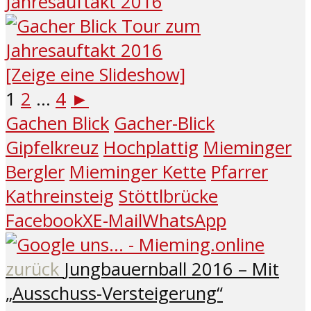
[Zeige eine Slideshow]
1
2
...
4
►
Gachen Blick
Gacher-Blick
Gipfelkreuz
Hochplattig
Mieminger
Bergler
Mieminger Kette
Pfarrer
Kathreinsteig
Stöttlbrücke
Facebook
X
E-Mail
WhatsApp
zurück
Jungbauernball 2016 – Mit
„Ausschuss-Versteigerung“