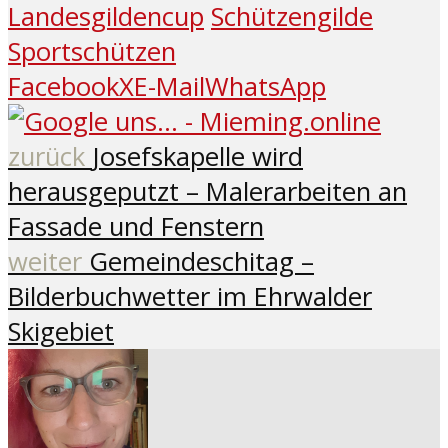
Landesgildencup
Schützengilde
Sportschützen
Facebook
X
E-Mail
WhatsApp
zurück
Josefskapelle wird
herausgeputzt – Malerarbeiten an
Fassade und Fenstern
weiter
Gemeindeschitag –
Bilderbuchwetter im Ehrwalder
Skigebiet