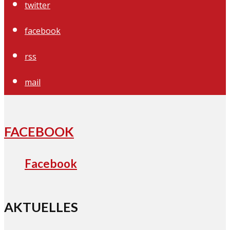
twitter
facebook
rss
mail
FACEBOOK
Facebook
AKTUELLES