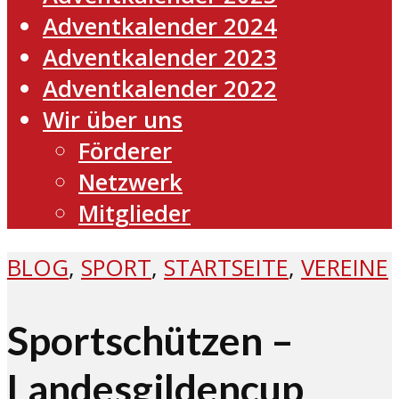
Adventkalender 2024
Adventkalender 2023
Adventkalender 2022
Wir über uns
Förderer
Netzwerk
Mitglieder
BLOG
,
SPORT
,
STARTSEITE
,
VEREINE
Sportschützen –
Landesgildencup