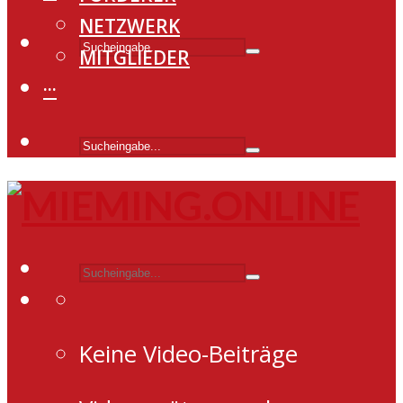
NETZWERK
MITGLIEDER
···
Keine Video-Beiträge