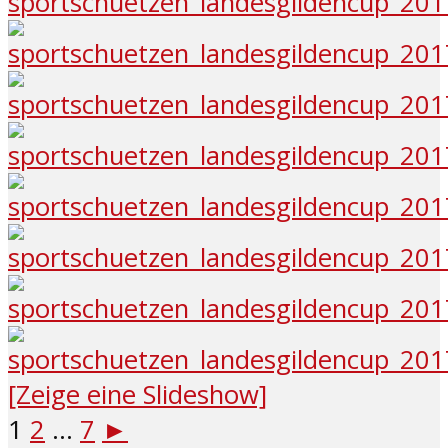
[Zeige eine Slideshow]
1
2
...
7
►