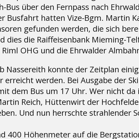
ch-Bus über den Fernpass nach Ehrwal
usfahrt hatten Vize-Bgm. Martin Kape
oren gefunden werden, die sich bereit
dies die Raiffeisenbank Mieming-Telfs,
h & Riml OHG und die Ehrwalder Almbah
Nassereith konnte der Zeitplan einig
r erreicht werden. Bei Ausgabe der Sk
mit dem Bus um 17 Uhr. Wer nicht da is
artin Reich, Hüttenwirt der Hochfelde
ben. Und nun herrschte strahlender 
d 400 Höhenmeter auf die Bergstation