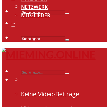
NETZWERK
MITGLIEDER
···
Keine Video-Beiträge