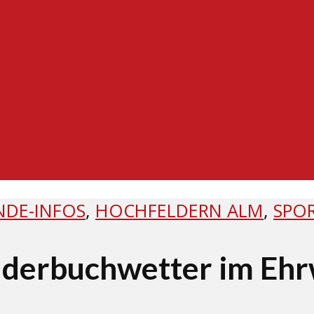
NDE-INFOS
,
HOCHFELDERN ALM
,
SPO
lderbuchwetter im Ehr