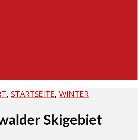
RT
,
STARTSEITE
,
WINTER
walder Skigebiet