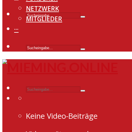
NETZWERK
MITGLIEDER
···
Keine Video-Beiträge