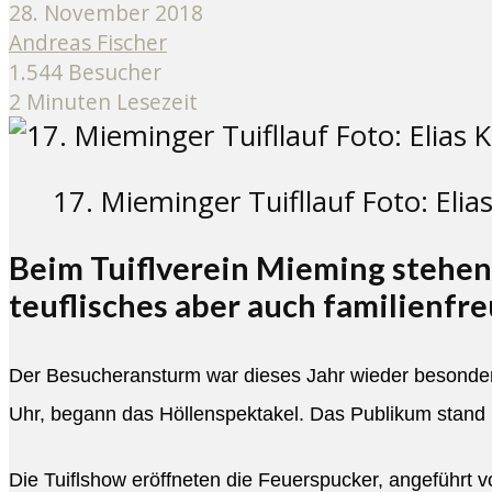
28. November 2018
Andreas Fischer
1.544 Besucher
2 Minuten Lesezeit
17. Mieminger Tuifllauf Foto: Elias
Beim Tuiflverein Mieming stehen 
teuflisches aber auch familienfr
Der Besucheransturm war dieses Jahr wieder besonder
Uhr, begann das Höllenspektakel. Das Publikum stand 
Die Tuiflshow eröffneten die Feuerspucker, angeführt 