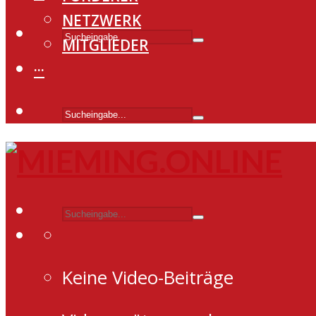
NETZWERK
MITGLIEDER
···
Keine Video-Beiträge