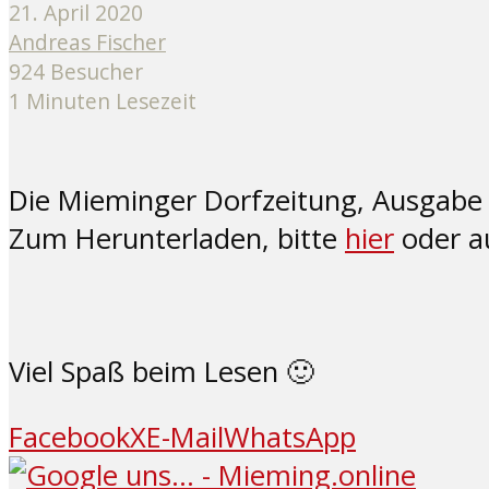
21. April 2020
Andreas Fischer
924 Besucher
1 Minuten Lesezeit
Die Mieminger Dorfzeitung, Ausgabe Ap
Zum Herunterladen, bitte
hier
oder au
Viel Spaß beim Lesen 🙂
Facebook
X
E-Mail
WhatsApp