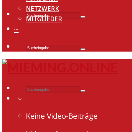
NETZWERK
MITGLIEDER
···
Keine Video-Beiträge