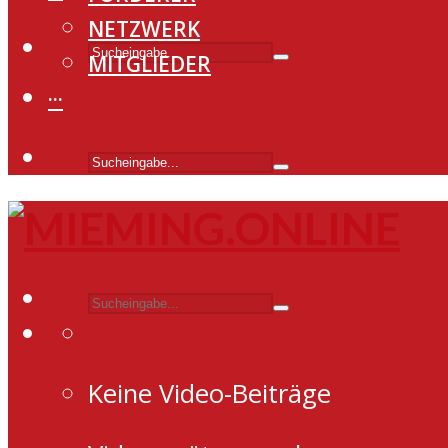
NETZWERK
MITGLIEDER
···
Keine Video-Beiträge