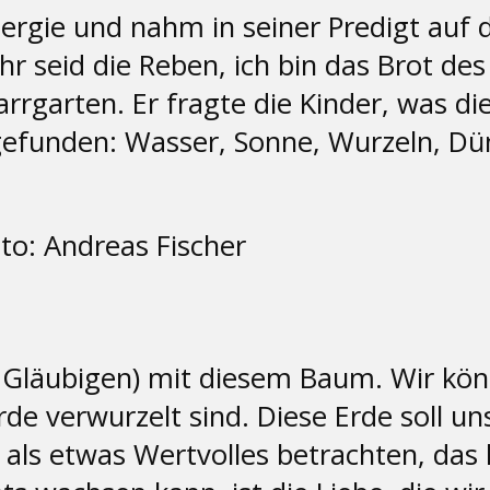
ergie und nahm in seiner Predigt auf di
ihr seid die Reben, ich bin das Brot d
rrgarten. Er fragte die Kinder, was d
gefunden: Wasser, Sonne, Wurzeln, Dü
o: Andreas Fischer
lle Gläubigen) mit diesem Baum. Wir kö
rde verwurzelt sind. Diese Erde soll u
ls etwas Wertvolles betrachten, das 