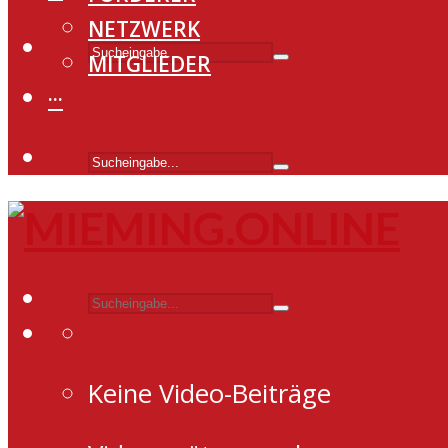
NETZWERK
MITGLIEDER
···
Keine Video-Beiträge