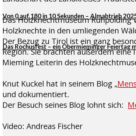
Von 0 auf 180 in 10 Sekunden – Almabtrieb 20
Das Holzknechtmuseum Ruhpolding wu
Holzknechte in den umliegenden Wäld
Der Bezug zu Tirol ist ein ganz beson
Das Rochusfest – ein Obermieminger Feiertag 
Region. Sie brachten außerdem eine I
Mieming Leiterin des Holzknechtmus
Knut Kuckel hat in seinem Blog „
Mens
und dokumentiert.
Der Besuch seines Blog lohnt sich:
M
Video: Andreas Fischer