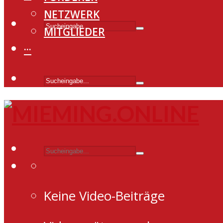
NETZWERK
MITGLIEDER
···
Keine Video-Beiträge