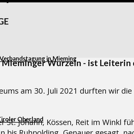
GE
 Verbandstagung in Mieming
at Mieminger Wurzeln - ist Leiter
ums am 30. Juli 2021 durften wir die 
Tiroler Oberland
ber St. Johann, Kössen, Reit im Winkl f
n bis Ruhpolding. Genauer gesagt, na