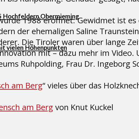
25 Hochfeldern Obermieming
rde 1988 eröffnet. Gewidmet ist es 
ern der ehemaligen Saline Traunstein
derer. Die Tiroler waren über lange Zei
mit vielen Höhenpunkten
nnovation mit – dazu mehr im Video. Un
eums Ruhpolding, Frau Dr. Ingeborg S
ch am Berg
“ vieles über das Holzkn
ensch am Berg
von Knut Kuckel