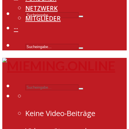
NETZWERK
MITGLIEDER
···
Keine Video-Beiträge