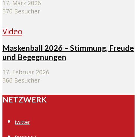
17. März 2026
570 Besucher
Video
Maskenball 2026 – Stimmung, Freude
und Begegnungen
17. Februar 2026
566 Besucher
NETZWERK
twitter