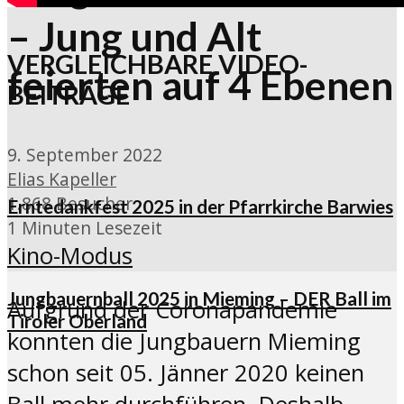
– Jung und Alt
VERGLEICHBARE VIDEO-
feierten auf 4 Ebenen
BEITRÄGE
9. September 2022
Elias Kapeller
1.868 Besucher
Erntedankfest 2025 in der Pfarrkirche Barwies
1 Minuten Lesezeit
Kino-Modus
Jungbauernball 2025 in Mieming – DER Ball im
Aufgrund der Coronapandemie
Tiroler Oberland
konnten die Jungbauern Mieming
schon seit 05. Jänner 2020 keinen