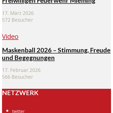
Freiwilligen Feuerwehr Mieming
17. März 2026
572 Besucher
Video
Maskenball 2026 – Stimmung, Freude
und Begegnungen
17. Februar 2026
566 Besucher
NETZWERK
twitter