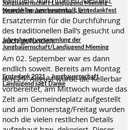
Ball mehr durchführen. Deshalb
Jungbauernschaft Landjugend Mieming –
wurde heuer erstmals ein
Neuwahlen, Jungbauernball, Erntedankfest
Ersatztermin für die Durchführung
des traditionellen Ball‘s gesucht und
Jahreshauptversammlung der
auch gefunden.
Jungbauernschaft/Landjugend Mieming
Am 02. September war es dann
endlich soweit. Bereits am Montag
Erntedank 2021 – Jungbauernschaft
den 29. August wurde die Kellerbar
Landjugend sagt Danke
vorbereitet, am Mittwoch wurde das
Zelt am Gemeindeplatz aufgestellt
und am Donnerstag/Freitag wurden
noch die vielen restlichen Details
aufgebaut bzw. dekoriert. Dieses