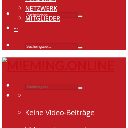
NETZWERK
MITGLIEDER
···
Keine Video-Beiträge