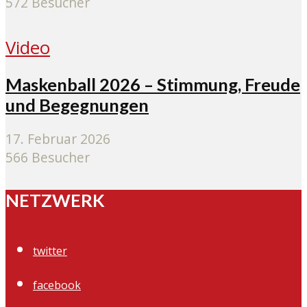
572 Besucher
Video
Maskenball 2026 – Stimmung, Freude
und Begegnungen
17. Februar 2026
566 Besucher
NETZWERK
twitter
facebook