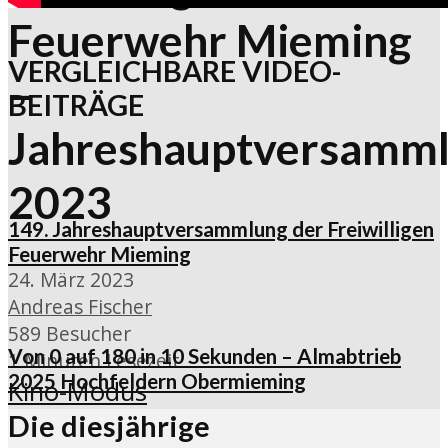
Feuerwehr Mieming
VERGLEICHBARE VIDEO-
–
BEITRÄGE
Jahreshauptversamm
2023
149. Jahreshauptversammlung der Freiwilligen
Feuerwehr Mieming
24. März 2023
Andreas Fischer
589 Besucher
Von 0 auf 180 in 10 Sekunden – Almabtrieb
1 Minuten Lesezeit
2025 Hochfeldern Obermieming
Kino-Modus
Die diesjährige