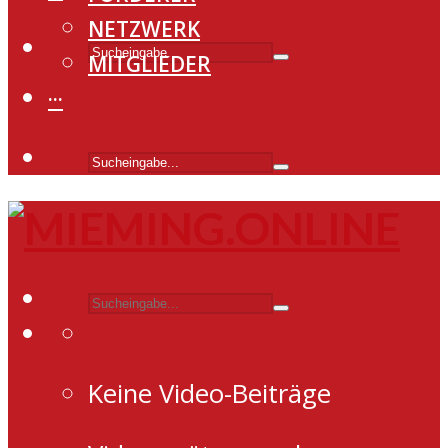
NETZWERK
MITGLIEDER
···
Keine Video-Beiträge