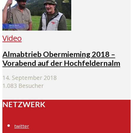
Video
Almabtrieb Obermieming 2018 –
Vorabend auf der Hochfeldernalm
14. September 2018
1.083 Besucher
NETZWERK
twitter