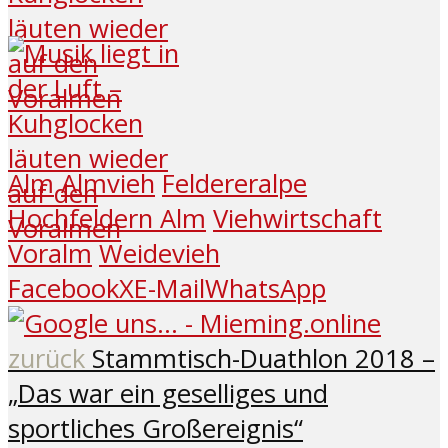
Alm
Almvieh
Feldereralpe
Hochfeldern Alm
Viehwirtschaft
Voralm
Weidevieh
Facebook
X
E-Mail
WhatsApp
zurück
Stammtisch-Duathlon 2018 –
„Das war ein geselliges und
sportliches Großereignis“