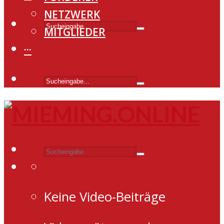
NETZWERK
MITGLIEDER
···
Keine Video-Beiträge