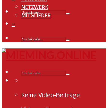
NETZWERK
MITGLIEDER
···
Keine Video-Beiträge