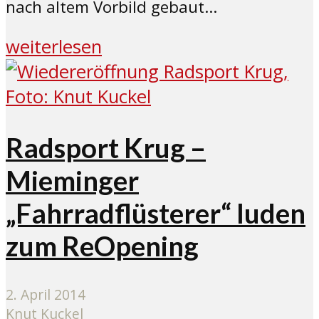
nach altem Vorbild gebaut...
weiterlesen
Radsport Krug –
Mieminger
„Fahrradflüsterer“ luden
zum ReOpening
2. April 2014
Knut Kuckel