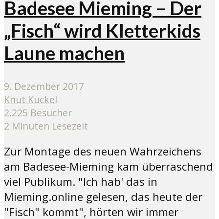
Badesee Mieming – Der
„Fisch“ wird Kletterkids
Laune machen
9. Dezember 2017
Knut Kuckel
2.225 Besucher
2 Minuten Lesezeit
Zur Montage des neuen Wahrzeichens
am Badesee-Mieming kam überraschend
viel Publikum. "Ich hab' das in
Mieming.online gelesen, das heute der
"Fisch" kommt", hörten wir immer