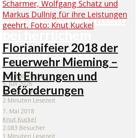
Untermieming –
gelebtes Brauchtum
bei herrlichem
Florianifeier 2018 der
Sommerwetter
Feuerwehr Mieming –
Mit Ehrungen und
Andreas Fischer
5. Juli 2026
Beförderungen
561 Besucher
2 Minuten Lesezeit
7. Mai 2018
Knut Kuckel
2.083 Besucher
1 Minuten Lesezeit