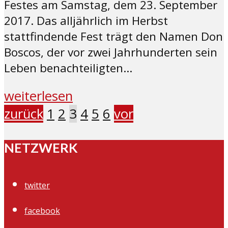
Festes am Samstag, dem 23. September
2017. Das alljährlich im Herbst
stattfindende Fest trägt den Namen Don
Boscos, der vor zwei Jahrhunderten sein
Leben benachteiligten...
weiterlesen
zurück
1
2
3
4
5
6
vor
NETZWERK
twitter
facebook