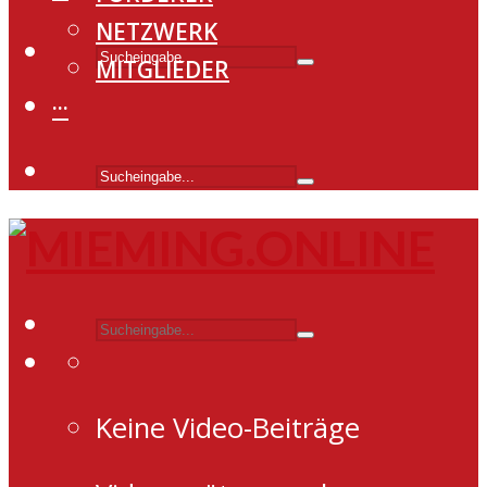
NETZWERK
MITGLIEDER
···
Keine Video-Beiträge