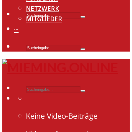
NETZWERK
MITGLIEDER
···
Keine Video-Beiträge