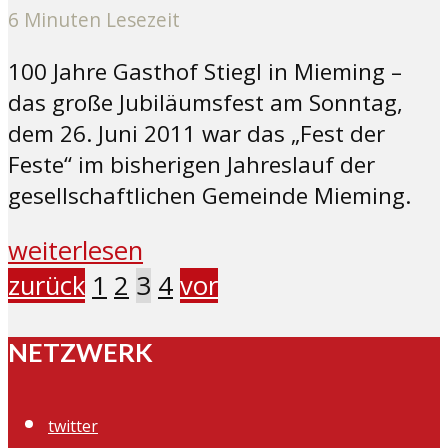
6 Minuten Lesezeit
100 Jahre Gasthof Stiegl in Mieming –
das große Jubiläumsfest am Sonntag,
dem 26. Juni 2011 war das „Fest der
Feste“ im bisherigen Jahreslauf der
gesellschaftlichen Gemeinde Mieming.
weiterlesen
zurück
1
2
3
4
vor
NETZWERK
twitter