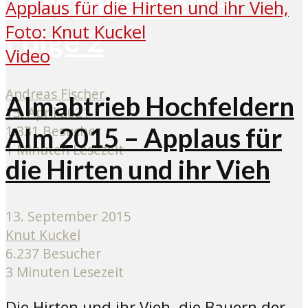
Vergangenheit –
Folge 2
Video
Andreas Fischer
Almabtrieb Hochfeldern
15. April 2021
1.331 Besucher
Alm 2015 – Applaus für
1 Minuten Lesezeit
die Hirten und ihr Vieh
13. September 2015
Knut Kuckel
6.237 Besucher
3 Minuten Lesezeit
Die Hirten und ihr Vieh, die Bauern der