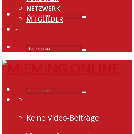
NETZWERK
MITGLIEDER
···
Keine Video-Beiträge