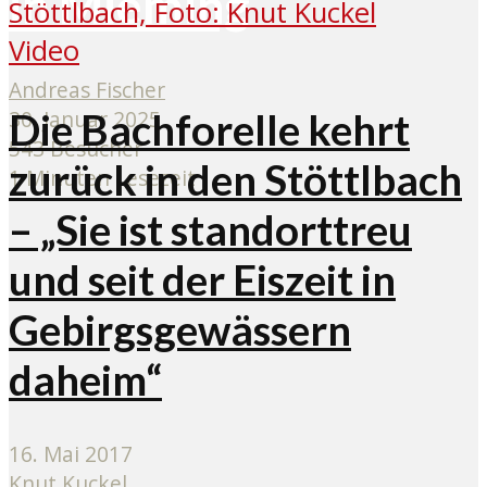
in Mieming
Video
Andreas Fischer
30. Januar 2025
Die Bachforelle kehrt
543 Besucher
zurück in den Stöttlbach
1 Minuten Lesezeit
– „Sie ist standorttreu
und seit der Eiszeit in
Gebirgsgewässern
daheim“
16. Mai 2017
Knut Kuckel