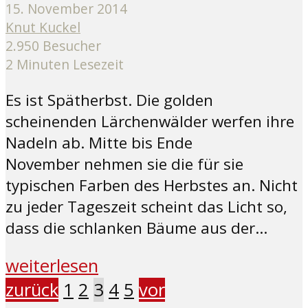
15. November 2014
Knut Kuckel
2.950 Besucher
2 Minuten Lesezeit
Es ist Spätherbst. Die golden
scheinenden Lärchenwälder werfen ihre
Nadeln ab. Mitte bis Ende
November nehmen sie die für sie
typischen Farben des Herbstes an. Nicht
zu jeder Tageszeit scheint das Licht so,
dass die schlanken Bäume aus der...
weiterlesen
zurück
1
2
3
4
5
vor