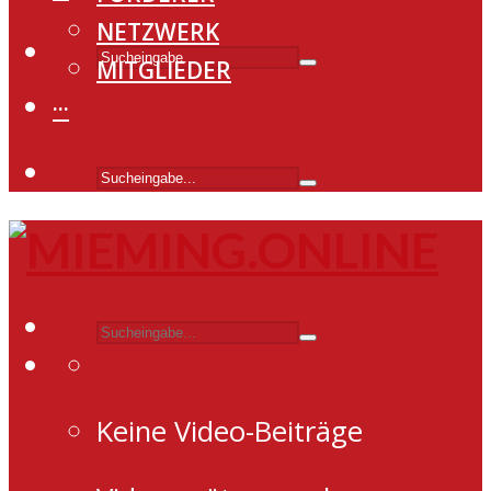
NETZWERK
MITGLIEDER
···
Keine Video-Beiträge